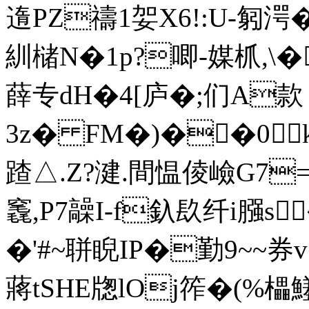
遀PZ禱1妿X6!:U-匑湂
紃 槠N�1p?唧-媒枛,\�
薛专dH�4[庐�;们A款
3z� FM�)��0
蹅△.Z?湕.間愠倰嶮G7=塗
竁,P7髞I-f釞镹纤i膙s
�'#~聠睨IP�勤9~~券
蔣tSHE牎lOj筰�(%櫑