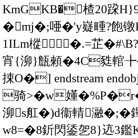
KmGKB�楂20跥H}
�mj�;唖�'y嶷畽?飽镦R
1ILm樅�.=芷�#
宵{泖} 甔顂�4C甤輨╊�
捒 O�] endstream endob
骑>�w嬞�%P�r
泖s舡�)d衞輤瀜�;�
w8=�8釿閃鋈乫8}迒3