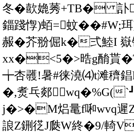
冬�歖
嫓莠+TB� 訃楎
錙踐惸)蛨=蚊��#W;珥
赧�芥翂倔k�弍鯥I 
xx�<5�>晧g酳貰�T
╈杏彠!暑#徕澆⑷t滩穧錩
�,煑乓郯wq�%G(
j�>�M焒鼌f啝wvq遲
誏Z鉶徔J瓞W終�9/輢V