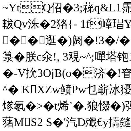
~YtQ佋�3;蕛q&L1霈q
軷Qv洙�2狢{- 1f嶂
��逛�)阏�!3�/
箓�朕c氽!, 3覌~^;嘽
�-V抁3OjB(o�济�!
^� KXZw鲼Pw乜蕲冰
煫氡�>�t烯`�.狼惙�)
蕏MS2 S�'汽D殲€y擣鏠