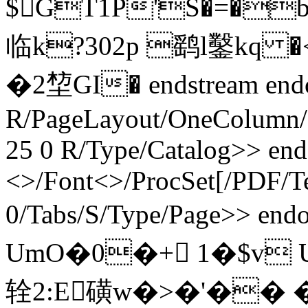
$GT1P'S�=�
临k?302p 鹞l鑿kq 
�2堏 GI� endstream end
R/PageLayout/OneColumn/P
25 0 R/Type/Catalog>> end
<>/Font<>/ProcSet[/PDF/Te
0/Tabs/S/Type/Page>> endo
UmO�0�+ 1�$v U
辁2:E磺w�>�'�� �