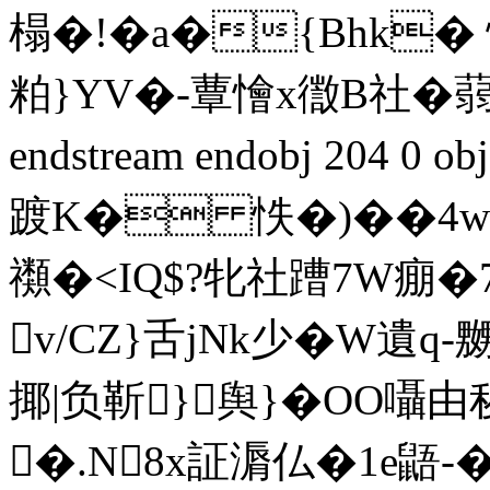
榻�!�a�{Bhk�
粕}YV�-蕈懀x徾B社�蒻虙
endstream endobj 204 0 
踱K� 怢�)��4wQ
禷�<IQ$?牝社蹧7W
v/CZ}舌jNk少�W遺q-
揶|负靳}舆}�OO囁由秽
�.N8x証漘仏�1e鼯-