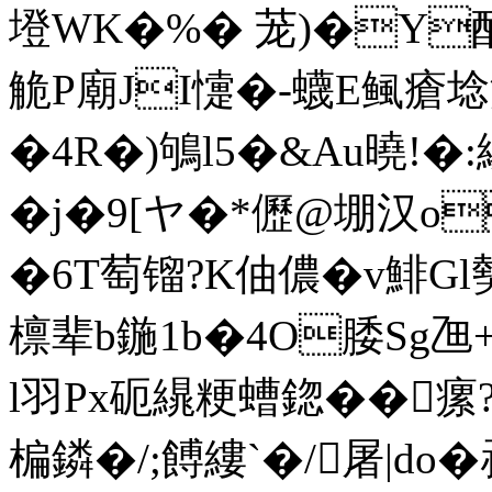
墱WK�%� 茏)�Y酰
觤P廟JI懥�-蠛E鲺瘡
�4R�)鴝l5�&Au曉!�:繗
�j�9[ヤ�*儮@堋汉o
�6T萄镏?K伷儂�v鯡G
檩辈b鍦1b�4O腇Sg乪
l羽Px砈繉粳螬鍃��
瘰?
楄鏻�/;餺縷`�/屠|do�