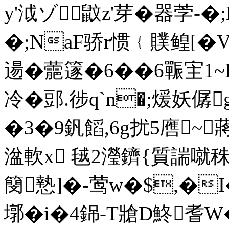
y'泧ゾ鼤z'芽�器茡-
�;NaF骄r惯﹛贌鳇[�
逿�蘎篴�6��6辴宔1~
冷�郖.徏q`n�;煖
�3�9釩饀,6g扰5噟~
湓軟x 毧2瀅鑇{質諯噈秼^
簢慹]�-莺w�$,�I
墎�i�4銱-T牄D鮗耆W