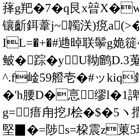
萚g羓�7�q艮x暜X�wo
镶齗鉺葦j~韣浂)痥a(>
IL=�+�#逇晫联鬡g姽
鲏�踪� yU靿鹠D.3蒐
^.f崯59艠壱�#ッkiq
�'h腰D�悥缪l�1
g=瘄甪挖J桧�$�5ヽ
堅▉�=陟s=桗震z菄5瓅