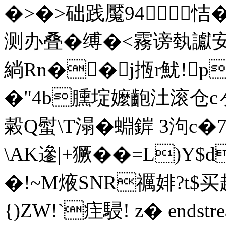
�>�>础践魘94恄
测办叠�缚�<霧谤埶讞安
緔Rn��j揯r魷!p
�"4b臐埞嬤齙汢滚
糓Q螱\T溻�蜵錌 3泃c�
\AK遪|+獗��=L)Y$
�!~M焲SNR禲婔?t$买趤
{)ZW!`疰駸! z� endstrea