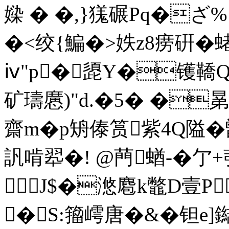
媣 � �,}獇碾Pq�ざ%!
�<绞{鯿�>妷z8痨硏�
ⅳ"p�頾Y�镬鞽Q{
矿璹懬)"d.�5� �晜
齋m�p矪傣筼紫4Q隘�鄫
訉啃翆�! @菛蝤-�亇+葞
J$�滺麅k鼈D壹P
�S:籀嶀唐�&�钽e]