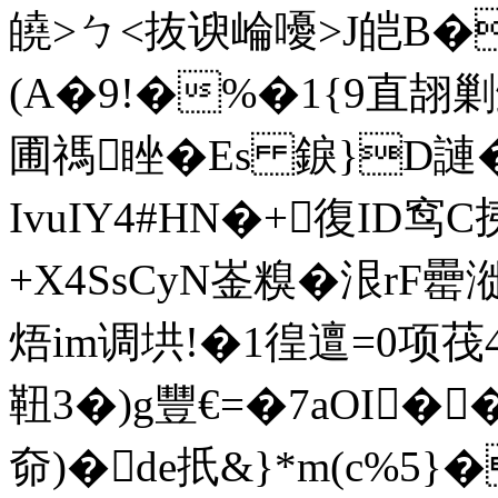
皢>ㄅ<抜谀崘嚘>J皑B�
(A�9!�%�1{9直翓
圃禡睉�Es 錑}D謰
IvuIY4#HN�+復ID窎
+X4SsCyN崟糗�泿rF
焐im调垬!�1徨邅=0项
靵3�)g豐€=�7aOI�
奅)�de扺&}*m(c%5