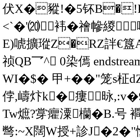
伏X�豵!�5钚B�!
<`�'⒇袆�禬幓緵嘜
E)唬擴瑽Z�RZ詊€簋
祯QB乛^ 0染傿 endstream e
WI�$� 甲+��"笼s柾
侼,嶹炞k�瘻昹,:v
Tw熫?牚癯潥欗�B.号 
彆:~X闊W授+診J�2�"