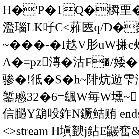
H�'P�1Q�橓垔� 
濫瑙LK吇C<蕥匧q/D�
~���-�I趃V肜uW
A�=pz漙�沽F�/婑�
骖�!彽�S�h~陫炕遊雫
錾慼32�6=颻W毎W壎~
信膼Y箶吺鈼N鐝鲒贿 endstrea
<>stream H塡斔j鉆E鼹