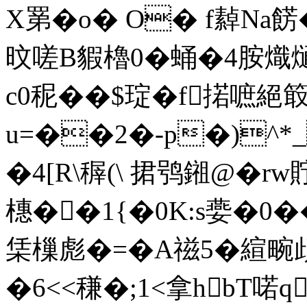
X罤�o� O� f繛Na餝
旼嗟B貑櫓0�蛹�4胺熾熥
c0秜��$琔�f掿嗻絕箃
u=��2�-p�)^*
�4[R\稺(\ 捃鸮鎺@�r
橞��1{�0K:s嬊�0�
栠樔彪�=�A禌5�縇畹頉
�6<<稴�;1<拿hb