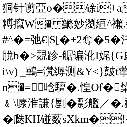
狪针谫亞o�硢i+a
糐攛W� 鰷妙瀏絙^襰.妾
#^�=弛€|S[�+2奪�5
脫b�>覝跈-艍谝沎I娓{G
i\v)|_鷝=滼缛测&Y<}皷t
n�=唅驙�.惶Of�
﹠\嗉淮謙{剭�彯艦／�.
�瓞KH碰薮sXkm�!�