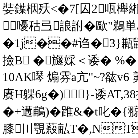
娤鐷栶殀<�7[囚2咓櫸緗
嚘秙弖誏詂� 歐"鵜
�1j��#诌�3}
撿B �旞婇＜诿� 
10AK噖 煽雰a亢"~?谹 v6
赓H躶6g�)}-诿AT,
�+遘鵏)�踓&� t叱�
膝〣覨蔱畆T�,NT