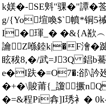
k媄�-SE斞"骒�"譚�
g/{Yo塇喚$`幩*铜
I�琿_� �&{A歚︵
讑Z喺錴k|�F澮�踺
眩秡8,�/武=J3Q 錩
e�I趺�=O7�:郤\訡
�+�\賐莆{_讂撅n
�=&程Pi搻]I琇衤� 0k