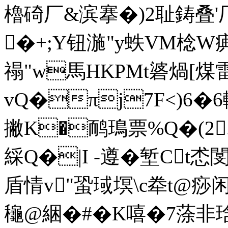
櫓碕厂&滨搴�)2耻鋳叠
�+;Y钮湤"y蛈VM棯W痶a
禢"w馬HKPMt碆煱[煤
vQ�πj7F<)6�6
撇K�鸸鳿票%Q�(2
綵Q�|I -遵�堑Ct怸
盾情v"蛩琙塓\c牶t@痧闲
龝@綑�#�K嘻�7蒤非