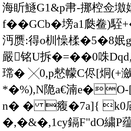
海盺鱁G1&p帇-挪椌佥墽媾2
f�� GCb�塝a1瓞鲞)
沔赝:得o杊懆楺�5�8姄g
嚴铭U拆�=��0咮Dqd
瑺� ╳0,p憖幪С侭[烔(+
*�%),N陒a€湳e�O
n� � 癁�7a]{ k0庙
�,�&�,1cy鎘F"dO繍