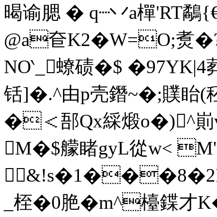
暍谕腮 � q┈丷a樿'RT
@a奆K2�W=O;煑
NO‵_蟟碛�$ �97YK|4
铦]�.^由p壳鐕~�;贌眙(
�＜郚Qx綵煅o�)^崱
Μ�$艨睹gyL從w< 
&!s�1���8�2
_桎�0脃�m^檯鍱才K�