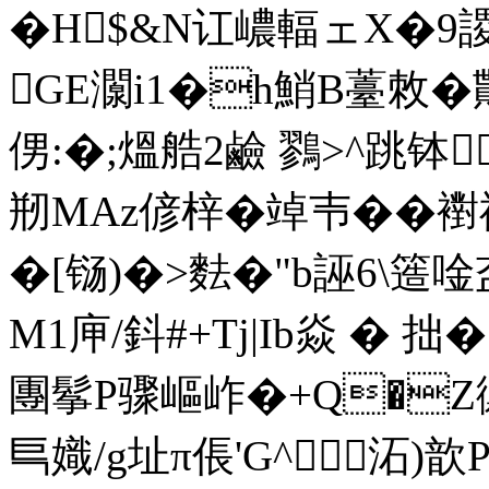
�H$&N讧嶩輻ェX�9謖
GE灁i1�h鮹B薹敇�勩
侽:�;熅艁2鹼 鷚>^跳钵
剏MAz偐梓�竨壭��襨
�[铴)�>麮�"b誣6\簉
M1庘/鈄#+Tj|Ib焱 � 
團鬇P骤嶇岞�+Q�Z
巪嬂/g址π倀' G^ 沰)歆