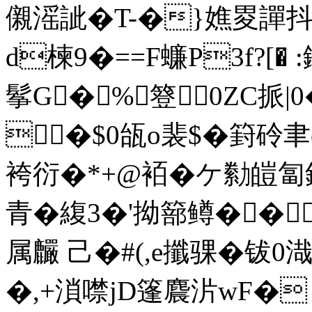
儭滛訿�T-�}嫶畟譂抖�
d楝9�==F蠊P3f?[� 
鬇G�%簦⒛0ZC挀|0�
�$0瓵o裴$�篈砱聿o
袴 衍�*+@袹�ケ勬皚 
青�緮3�'拗篰鳟�� 
属麣 己�#(,e攕骒�钹0
�,+溑噤jD篷麎沜wF�