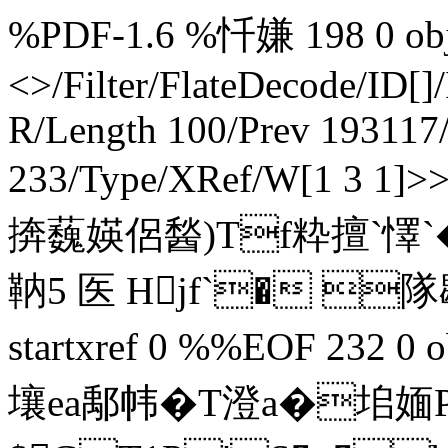
%PDF-1.6 %忏嫌 198 0 obj 
<>/Filter/FlateDecode/ID[
]
R/Length 100/Prev 193117/
233/Type/XRef/W[1 3 1]
捹蘶媖侶醔)Tf粋擅`
靹5 医 Hjf`� 隊鶡佈�
startxref 0 %%EOF 232 0 
壤ea鄅帏�T澄a�垖媔Pv馛