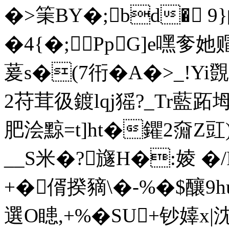
�>筙BY�;bd� 9
�4{�;PpG]e嘿奓
萲s�(7衎�A�>_!Yi覴
2苻茸彶鍍lqj猺?_Tr藍跖坶
肥浍黥=t]ht�鑺2奫
__S米�?旞H�:婈 �/
+�偦揆豴\�-%�$釀9h
選O瞣,+%�SU+钞嫴x|