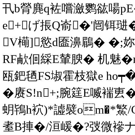
卂b膋麂q袏嚐瀲鹦谹啺pE�
e+げ掁Q嵛�'闿铒琎�
V橗]慾d匲濞鶥� �;妳
RF欳佪綵E輦腴� 机魅�
瓯鈀毢FS埱霍枝獄e ho┯
�赓S!n+;腕筳E喴褍叀�
蚏鴇h袕)*譃襞om�*鰵/
耊B捙�/洹嵈�?弢微襂ナ饂8