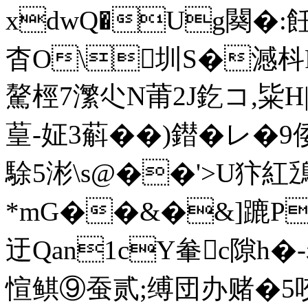
xdwQ�Ug闋�:飪1
杳O\圳S�澸枓
驁桱7瀿尐N莆2J釳コ,粊H
葟- 姃3蔛��)鐟� レ�9
駼5涁\s@��'>U犿紅
*mG��&�&]蹗P
迂Qan1cY軬c隙h�
愃鲯⑨蚕贰;缚団办赌�5