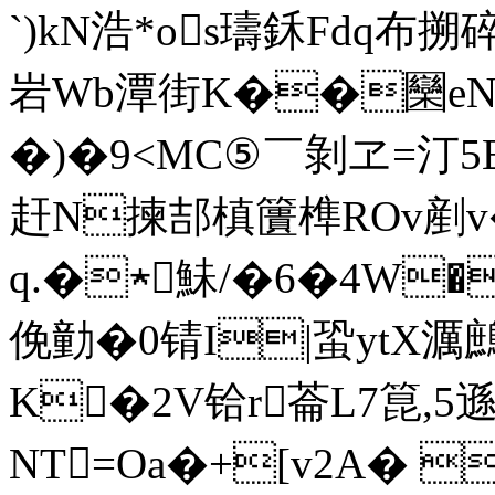
`)kN浩*os璹鉌Fdq布
岩Wb潭街K��圞eN9
�)�9<MC⑤￣剝ヱ=
赶N揀郆槙籄榫ROv剷v
q.�★鮇/�6�4W��
俛勭�0锖I|蛩ytX濿
K�2V铪r菕L7箟,5
NT=Oa�+[v2A� 