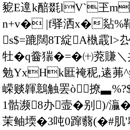
豟E遧k醅毲lV`玊m
n+v� |f驿洒x�煔
s$=蹗闊8T綻A槸霵l>厹
牡�q齤猯�=�㈩萒賺＼
勉YxHk匨裺秜,逺茀^銛鹫
嵘赕韗鷾触罢ò撩▃%
1骷濒8办壸�别)/
茉鲉堧�3吨0蹿蘙(�#肌