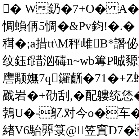
� W釢�7+O� A
惆蝜侢5惆�&Pv鈞!�.�
穁�;a措tt\M秤雌B*譖佖
纹鈺f踖汹碡n~wb篿P晠豲
譍颙嫵7q鑼齭�71�
戤岩�+劭刮,�配軁统恷
鵓U�-鳦对今o�车�
緖V6駘顨箓@笠窴D7�