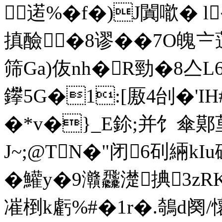
逽%�f�)J闐噷� 
搷醶�8谬��7O魄〧蓪
筛Ga)伖nh�R勁�8亼L
鑻5G�1:[厫4刣�' 
�*v�}_E鉩;并饣傘鄚
J~;@TN�"闭6矵緉k
�鱹y�9灨飝濋捵3zR
凗椡k虧%#�1r�.鵸d阕/懷