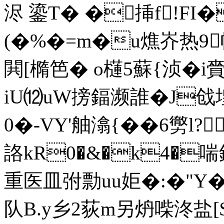
浕 鎏T� �挿f!F
(�%�=m�u燋岕热9
閧[橢笆� o櫣5蘇{浈�i賫
iU⑿uW搒鍢濒誰�J戗堭
0�-VY'舳潝{��6勶l?
詻kR0�&�k4�
重医皿弣勡uu姖�:�"Y�?
队B.y乡2荻m另炿喍泈盐[